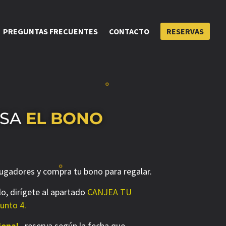
PREGUNTAS FRECUENTES
CONTACTO
RESERVAS
USA
EL BONO
jugadores y compra tu bono para regalar.
lo, dirígete al apartado
CANJEA TU
unto 4.
ional
, reserva según la fecha que