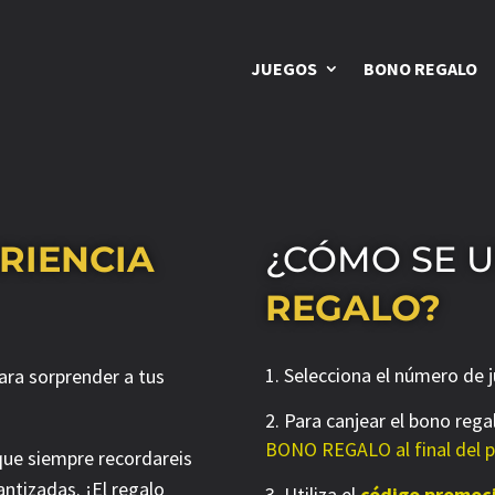
JUEGOS
BONO REGALO
RIENCIA
¿CÓMO SE 
REGALO?
Selecciona el número de 
para sorprender a tus
Para canjear el bono rega
BONO REGALO al final del p
que siempre recordareis
antizadas. ¡El regalo
Utiliza el
código promoc