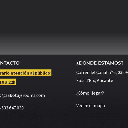
NTACTO
¿DÓNDE ESTAMOS?
Carrer del Canal nº 6, 0329
ario atención al público:
Foia d’Elx, Alicante
10 a 22h
¿Cómo llegar?
fo@sabotajerooms.com
Ver en el mapa
 633 647 030