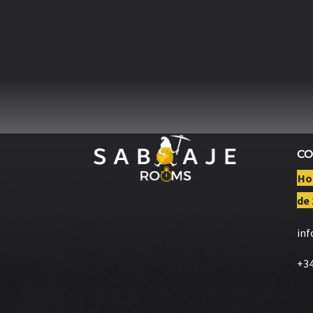
CO
Hor
de 
in
+34